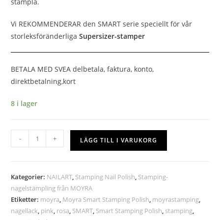
stämpla.
Vi REKOMMENDERAR den SMART serie speciellt för vår
storleksföränderliga
Supersizer-stamper
BETALA MED SVEA delbetala, faktura, konto,
direktbetalning,kort
8 i lager
-
+
LÄGG TILL I VARUKORG
Kategorier:
NAILART
,
Stamping Nail Polish
,
Stamping-
nagelstämpling från MOYRA
Etiketter:
moyra
,
Moyra Smart Stamping Polish
,
moyrastamping
,
nagellack
,
pink
,
rosa
,
SMART
,
Smart Stamping Polish
,
stamping
,