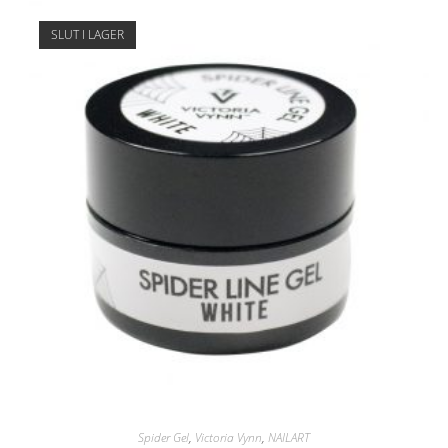
SLUT I LAGER
Spider Gel
,
Victoria Vynn
,
NAILART