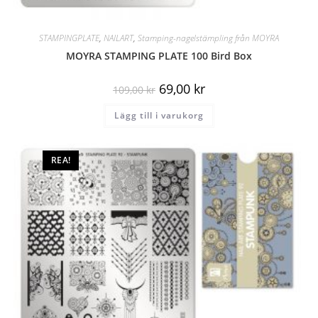
STAMPINGPLATE
,
NAILART
,
Stamping-nagelstämpling från MOYRA
MOYRA STAMPING PLATE 100 Bird Box
69,00
kr
109,00
kr
Lägg till i varukorg
REA!