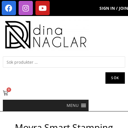
SIGN IN / JOIN
SÖK
0
MENU
Moyra Smart Stamping