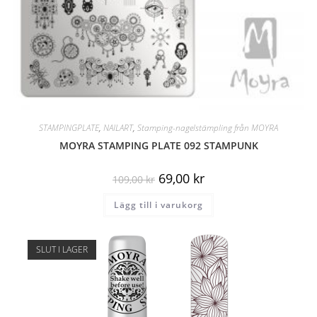
STAMPINGPLATE
,
NAILART
,
Stamping-nagelstämpling från MOYRA
MOYRA STAMPING PLATE 092 STAMPUNK
69,00
kr
109,00
kr
Lägg till i varukorg
SLUT I LAGER