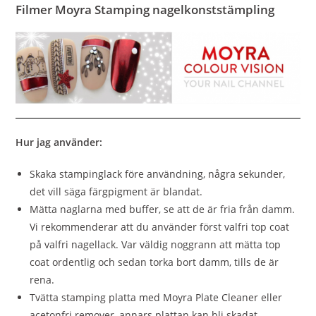
Filmer Moyra Stamping nagelkonststämpling
Hur jag använder:
Skaka stampinglack före användning, några sekunder,
det vill säga färgpigment är blandat.
Mätta naglarna med buffer, se att de är fria från damm.
Vi rekommenderar att du använder först valfri top coat
på valfri nagellack. Var väldig noggrann att mätta top
coat ordentlig och sedan torka bort damm, tills de är
rena.
Tvätta stamping platta med Moyra Plate Cleaner eller
acetonfri remover, annars plattan kan bli skadat.