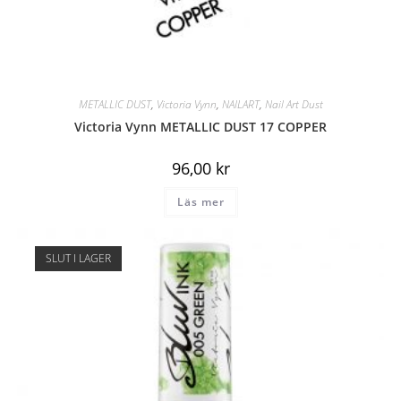
METALLIC DUST
,
Victoria Vynn
,
NAILART
,
Nail Art Dust
Victoria Vynn METALLIC DUST 17 COPPER
96,00
kr
Läs mer
SLUT I LAGER