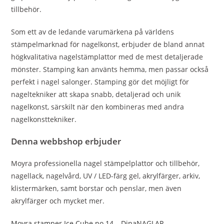
tillbehör.
Som ett av de ledande varumärkena på världens
stämpelmarknad för nagelkonst, erbjuder de bland annat
högkvalitativa nagelstämplattor med de mest detaljerade
mönster. Stamping kan använts hemma, men passar också
perfekt i nagel salonger. Stamping gör det möjligt för
nageltekniker att skapa snabb, detaljerad och unik
nagelkonst, särskilt när den kombineras med andra
nagelkonsttekniker.
Denna webbshop erbjuder
Moyra professionella nagel stämpelplattor och tillbehör,
nagellack, nagelvård, UV / LED-färg gel, akrylfärger, arkiv,
klistermärken, samt borstar och penslar, men även
akrylfärger och mycket mer.
Moyra stamper Ice Cube no.14 – DinaNAGLAR