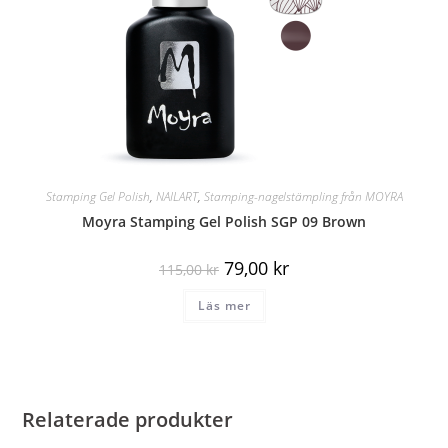
Stamping Gel Polish
,
NAILART
,
Stamping-nagelstämpling från MOYRA
Moyra Stamping Gel Polish SGP 09 Brown
79,00
kr
115,00
kr
Läs mer
Relaterade produkter