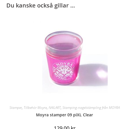
Du kanske också gillar …
Stamper
,
Tillbehör Moyra
,
NAILART
,
Stamping-nagelstämpling från MOYRA
Moyra stamper 09 piXL Clear
129,00
kr