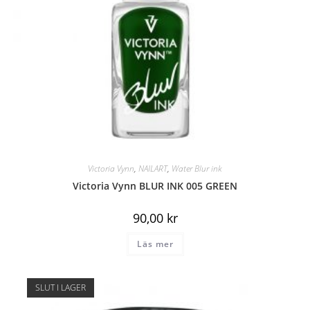
Victoria Vynn
,
NAILART
,
Water Blur ink
Victoria Vynn BLUR INK 005 GREEN
90,00
kr
Läs mer
SLUT I LAGER