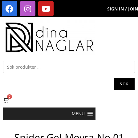
SIGN IN / JOIN
SÖK
0
MENU
Spider Gel-Moyra-No.01