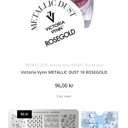
METALLIC DUST
,
Victoria Vynn
,
NAILART
,
Nail Art Dust
Victoria Vynn METALLIC DUST 18 ROSEGOLD
96,00
kr
Läs mer
REA!