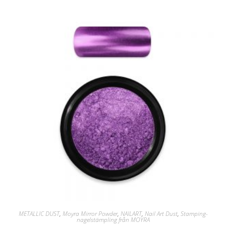
METALLIC DUST
,
Moyra Mirror Powder
,
NAILART
,
Nail Art Dust
,
Stamping-
nagelstämpling från MOYRA