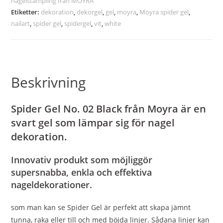
nagelstämpling från MOYRA
Etiketter:
dekoration
,
dekorgel
,
gel
,
moyra
,
Moyra spider gel
,
nailart
,
spider gel
,
spidergel
,
vit
,
white
Beskrivning
Spider Gel No. 02 Black från Moyra är en
svart gel som lämpar sig för nagel
dekoration.
Innovativ produkt som möjliggör
supersnabba, enkla och effektiva
nageldekorationer.
som man kan se Spider Gel är perfekt att skapa jämnt
tunna, raka eller till och med böjda linjer. Sådana linjer kan