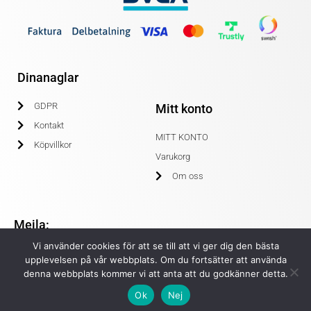
Dinanaglar
GDPR
Mitt konto
Kontakt
MITT KONTO
Köpvillkor
Varukorg
Om oss
Mejla:
Vi använder cookies för att se till att vi ger dig den bästa
info@dinanaglar.se
upplevelsen på vår webbplats. Om du fortsätter att använda
denna webbplats kommer vi att anta att du godkänner detta.
Ok
Nej
© COPYRIGHT 2020 DINANAGLAR.SE