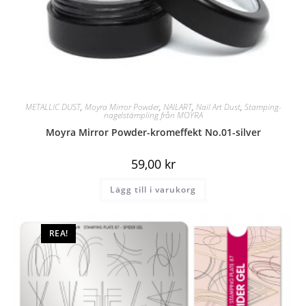
METALLIC DUST
,
Moyra Mirror Powder
,
NAILART
,
Nail Art Dust
,
Stamping-
nagelstämpling från MOYRA
Moyra Mirror Powder-kromeffekt No.01-silver
59,00
kr
Lägg till i varukorg
REA!