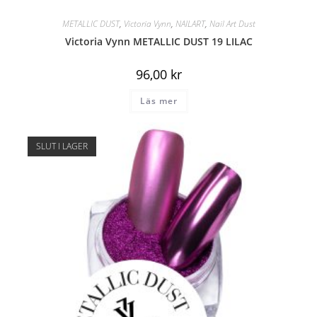
METALLIC DUST
,
Victoria Vynn
,
NAILART
,
Nail Art Dust
Victoria Vynn METALLIC DUST 19 LILAC
96,00
kr
Läs mer
SLUT I LAGER