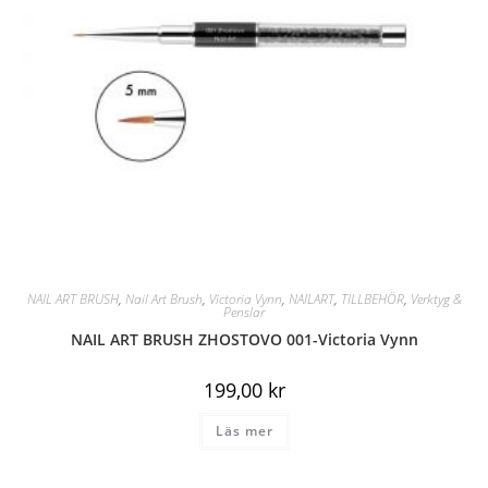
NAIL ART BRUSH
,
Nail Art Brush
,
Victoria Vynn
,
NAILART
,
TILLBEHÖR
,
Verktyg &
Penslar
NAIL ART BRUSH ZHOSTOVO 001-Victoria Vynn
199,00
kr
Läs mer