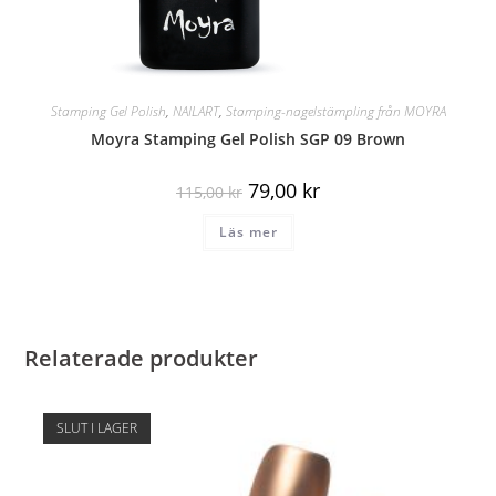
Stamping Gel Polish
,
NAILART
,
Stamping-nagelstämpling från MOYRA
Moyra Stamping Gel Polish SGP 09 Brown
79,00
kr
115,00
kr
Läs mer
Relaterade produkter
SLUT I LAGER