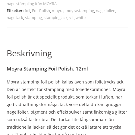
nagelstämpling från MOYRA
Etiketter:
foil
,
Foil Polish
,
moyra
,
moyrastamping
,
nagelfolien
,
nagellack
,
stamping
,
stampinglack
,
vit
,
white
Beskrivning
Moyra Stamping Foil Polish. 12ml
Moyra stamping foil polish kallas även som folietryckslack.
Den är perfekt för stämpling med foliedekorationer. Moyra
foil polish är ett speciellt produkt, som torkar i luften, har
god vidhäftningsförmåga, tack vore detta du kan gnugga
nagelfolier, pigment och effektpulver samt finkorniga glitter
som också fäster bra. Det torkar lite långsammare än
traditionella lacker, så det gör det också lättare att trycka
ut-stämpla utvald mönster på naglarna.