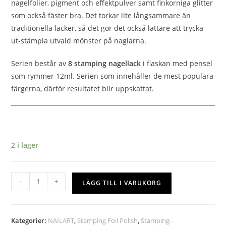
nagelfolier, pigment och effektpulver samt finkorniga glitter
som också fäster bra. Det torkar lite långsammare än
traditionella lacker, så det gör det också lättare att trycka
ut-stämpla utvald mönster på naglarna.
Serien består av
8 stamping nagellack
i flaskan med pensel
som rymmer 12ml. Serien som innehåller de mest populära
färgerna, därför resultatet blir uppskattat.
2 i lager
-
+
LÄGG TILL I VARUKORG
Kategorier:
NAILART
,
Stamping Foil Polish
,
Stamping-