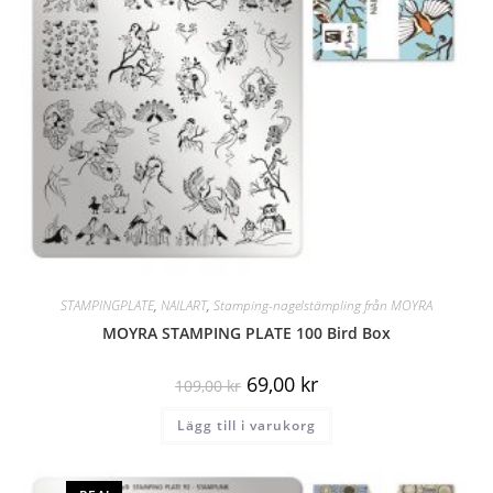
STAMPINGPLATE
,
NAILART
,
Stamping-nagelstämpling från MOYRA
MOYRA STAMPING PLATE 100 Bird Box
69,00
kr
109,00
kr
Lägg till i varukorg