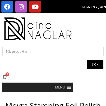
SIGN IN / JOIN
SÖK
0
MENU
Moyra Stamping Foil Polish