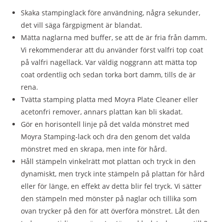
Skaka stampinglack före användning, några sekunder,
det vill säga färgpigment är blandat.
Mätta naglarna med buffer, se att de är fria från damm.
Vi rekommenderar att du använder först valfri top coat
på valfri nagellack. Var väldig noggrann att mätta top
coat ordentlig och sedan torka bort damm, tills de är
rena.
Tvätta stamping platta med Moyra Plate Cleaner eller
acetonfri remover, annars plattan kan bli skadat.
Gör en horisontell linje på det valda mönstret med
Moyra Stamping-lack och dra den genom det valda
mönstret med en skrapa, men inte för hård.
Håll stämpeln vinkelrätt mot plattan och tryck in den
dynamiskt, men tryck inte stämpeln på plattan för hård
eller för länge, en effekt av detta blir fel tryck. Vi sätter
den stämpeln med mönster på naglar och tillika som
ovan trycker på den för att överföra mönstret. Låt den