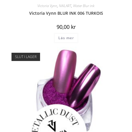
Victoria Vynn
,
NAILART
,
Water Blur ink
Victoria Vynn BLUR INK 006 TURKOIS
90,00
kr
Läs mer
SLUT I LAGER