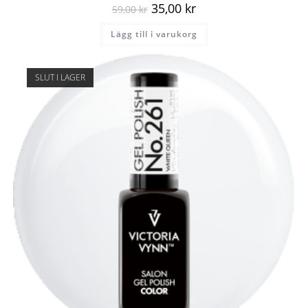
35,00
kr
59,00
kr
Lägg till i varukorg
SLUT I LAGER