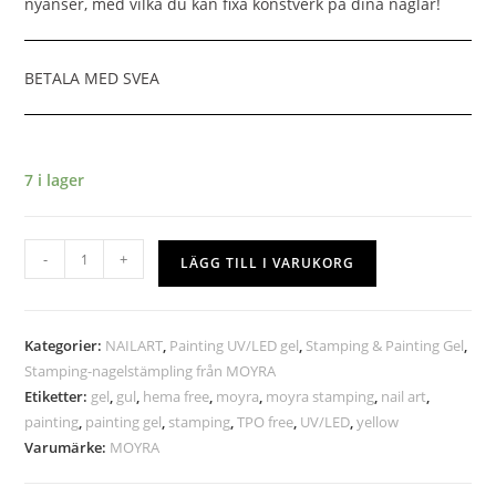
nyanser, med vilka du kan fixa konstverk på dina naglar!
BETALA MED SVEA
7 i lager
-
+
LÄGG TILL I VARUKORG
Kategorier:
NAILART
,
Painting UV/LED gel
,
Stamping & Painting Gel
,
Stamping-nagelstämpling från MOYRA
Etiketter:
gel
,
gul
,
hema free
,
moyra
,
moyra stamping
,
nail art
,
painting
,
painting gel
,
stamping
,
TPO free
,
UV/LED
,
yellow
Varumärke:
MOYRA