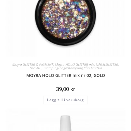
Moyra GLITTER & PIGMENT
,
Moyra HOLO GLITTER mix
,
NAGELGLITTER
,
NAILART
,
Stamping-nagelstämpling från MOYRA
MOYRA HOLO GLITTER mix nr 02, GOLD
39,00
kr
Lägg till i varukorg