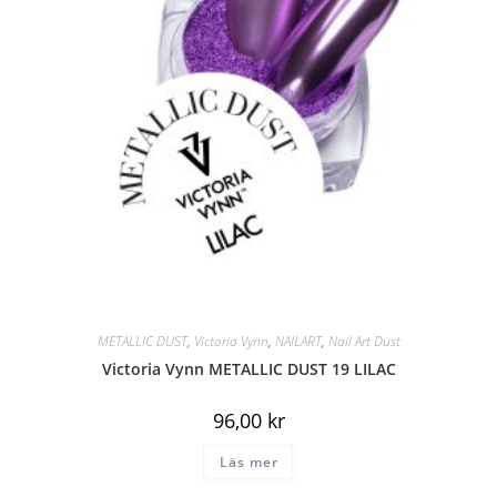
METALLIC DUST
,
Victoria Vynn
,
NAILART
,
Nail Art Dust
Victoria Vynn METALLIC DUST 19 LILAC
96,00
kr
Läs mer