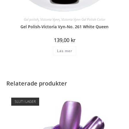
Gel polish
,
Victoria Vynn
,
Victoria Vynn Gel Polish Color
Gel Polish-Victoria Vyn-No. 261 White Queen
139,00
kr
Läs mer
Relaterade produkter
SLUT I LAGER