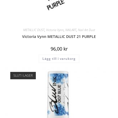
METALLIC DUST
,
Victoria Vynn
,
NAILART
,
Nail Art Dust
Victoria Vynn METALLIC DUST 21 PURPLE
96,00
kr
Lägg till i varukorg
SLUT I LAGER