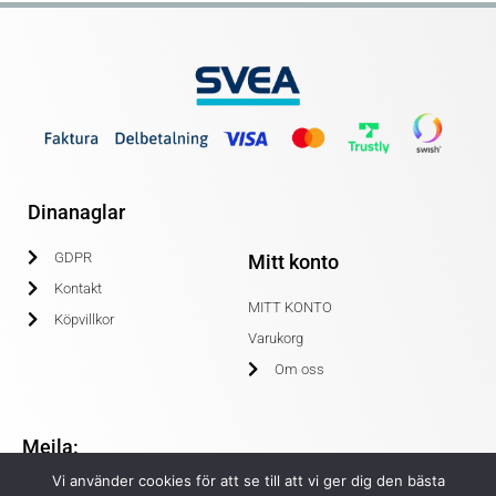
Dinanaglar
GDPR
Mitt konto
Kontakt
MITT KONTO
Köpvillkor
Varukorg
Om oss
Mejla:
Vi använder cookies för att se till att vi ger dig den bästa
info@dinanaglar.se