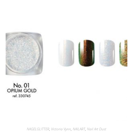
NAGELGLITTER
,
Victoria Vynn
,
NAILART
,
Nail Art Dust