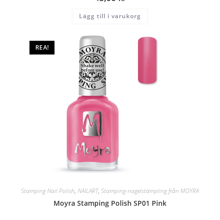
Lägg till i varukorg
REA!
Stamping Nail Polish
,
NAILART
,
Stamping-nagelstämpling från MOYRA
Moyra Stamping Polish SP01 Pink