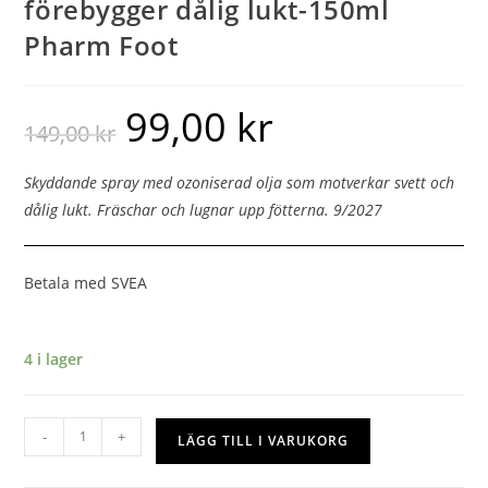
förebygger dålig lukt-150ml
Pharm Foot
99,00
kr
149,00
kr
Skyddande spray med ozoniserad olja som motverkar svett och
dålig lukt. Fräschar och lugnar upp fötterna. 9/2027
Betala med SVEA
4 i lager
-
+
LÄGG TILL I VARUKORG