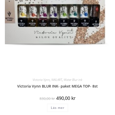
Victoria Vynn
,
NAILART
,
Water Blur ink
Victoria Vynn BLUR INK- paket MEGA TOP- 8st
490,00
kr
830,00
kr
Läs mer