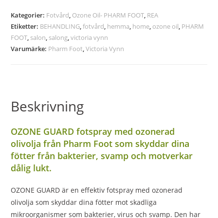
Kategorier:
Fotvård
,
Ozone Oil- PHARM FOOT
,
REA
Etiketter:
BEHANDLING
,
fotvård
,
hemma
,
home
,
ozone oil
,
PHARM
FOOT
,
salon
,
salong
,
victoria vynn
Varumärke:
Pharm Foot
,
Victoria Vynn
Beskrivning
OZONE GUARD fotspray med ozonerad
olivolja från Pharm Foot som skyddar dina
fötter från bakterier, svamp och motverkar
dålig lukt.
OZONE GUARD är en effektiv fotspray med ozonerad
olivolja som skyddar dina fötter mot skadliga
mikroorganismer som bakterier, virus och svamp. Den har