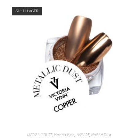
SLUT I LAGER
METALLIC DUST
,
Victoria Vynn
,
NAILART
,
Nail Art Dust