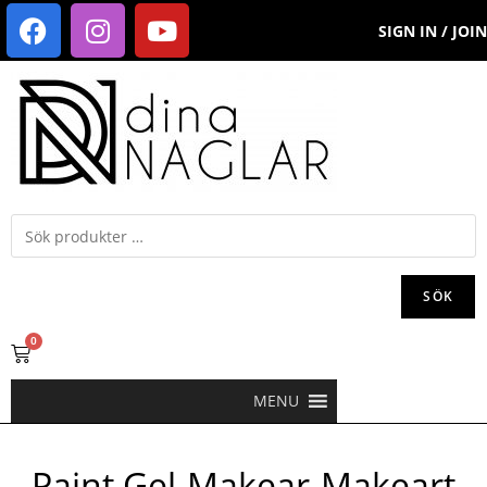
SIGN IN / JOIN
SÖK
0
MENU
Paint Gel-Makear-Makeart