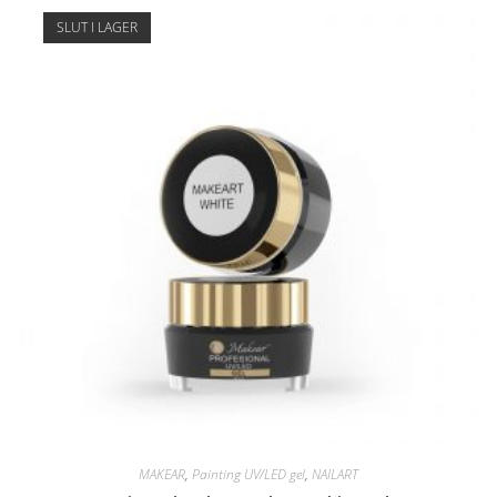
SLUT I LAGER
MAKEAR
,
Painting UV/LED gel
,
NAILART