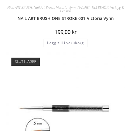
NAIL ART BRUSH
,
Nail Art Brush
,
Victoria Vynn
,
NAILART
,
TILLBEHÖR
,
Verktyg &
Penslar
NAIL ART BRUSH ONE STROKE 001-Victoria Vynn
199,00
kr
Lägg till i varukorg
SLUT I LAGER