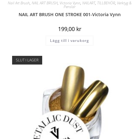
Nail Art Brush
,
NAIL ART BRUSH
,
Victoria Vynn
,
NAILART
,
TILLBEHÖR
,
Verktyg &
Penslar
NAIL ART BRUSH ONE STROKE 001-Victoria Vynn
199,00
kr
Lägg till i varukorg
SLUT I LAGER