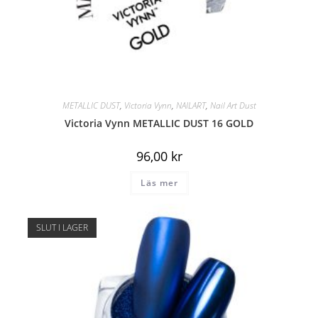
METALLIC DUST
,
Victoria Vynn
,
NAILART
,
Nail Art Dust
Victoria Vynn METALLIC DUST 16 GOLD
96,00
kr
Läs mer
SLUT I LAGER