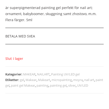
är superpigmenterad painting gel perfekt för nail art;
ornament, babyboomer, skuggning samt zhostovo, m.m.
Flera färger. 5ml
BETALA MED SVEA
Slut i lager
Kategorier:
MAKEAR
,
NAILART
,
Painting UV/LED gel
Etiketter:
gel
,
Makear
,
Makeart
,
micropainting
,
moyra
,
nail art
,
paint
gel
,
paint gel Makear
,
painting
,
painting gel
,
silver
,
UV/LED