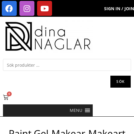
SIGN IN / JOIN
SÖK
0
MENU
Paint Gel-Makear-Makeart