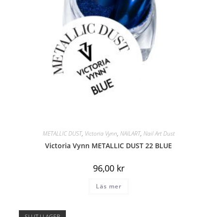
METALLIC DUST
,
Victoria Vynn
,
NAILART
,
Nail Art Dust
Victoria Vynn METALLIC DUST 22 BLUE
96,00
kr
Läs mer
SLUT I LAGER