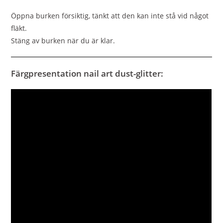
Öppna burken försiktig, tänkt att den kan inte stå vid något
fläkt.
Stäng av burken när du är klar.
Färgpresentation nail art dust-glitter: