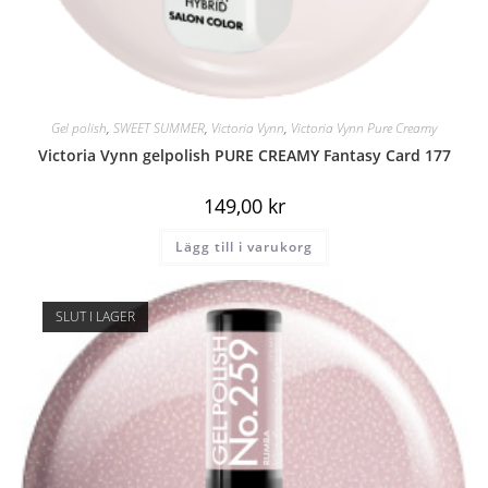
Gel polish
,
SWEET SUMMER
,
Victoria Vynn
,
Victoria Vynn Pure Creamy
Victoria Vynn gelpolish PURE CREAMY Fantasy Card 177
149,00
kr
Lägg till i varukorg
SLUT I LAGER