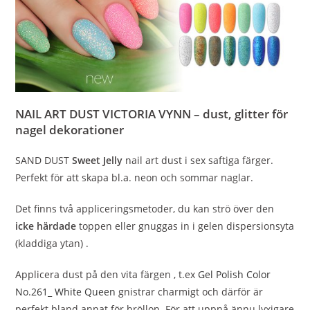
NAIL ART DUST VICTORIA VYNN – dust, glitter för
nagel dekorationer
SAND DUST
Sweet Jelly
nail art dust i sex saftiga färger.
Perfekt för att skapa bl.a. neon och sommar naglar.
Det finns två appliceringsmetoder, du kan strö över den
icke härdade
toppen eller gnuggas in i gelen dispersionsyta
(kladdiga ytan) .
Applicera dust på den vita färgen , t.ex
Gel Polish Color
No.261_ White Queen
gnistrar charmigt och därför är
perfekt bland annat för bröllop. För att uppnå ännu lyxigare