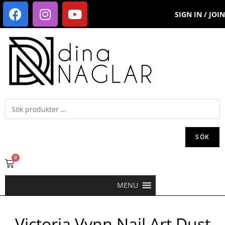
SIGN IN / JOIN
SÖK
0
MENU
Victoria Vynn Nail Art Dust