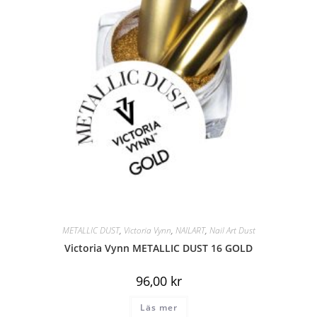
METALLIC DUST
,
Victoria Vynn
,
NAILART
,
Nail Art Dust
Victoria Vynn METALLIC DUST 16 GOLD
96,00
kr
Läs mer