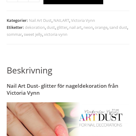
Kategorier:
Nail Art Dust
,
NAILART
,
Victoria Vynn
Etiketter:
dekoration
,
dust
,
glitter
,
nail art
,
neon
,
orange
,
sand dust
,
sommar
,
sweet jelly
,
victoria vynn
Beskrivning
Nail Art Dust- glitter för nageldekoration från
Victoria Vynn