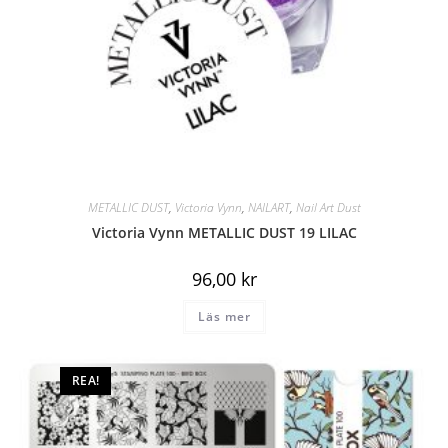
METALLIC DUST
,
Victoria Vynn
,
NAILART
,
Nail Art Dust
Victoria Vynn METALLIC DUST 19 LILAC
96,00
kr
Läs mer
REA!