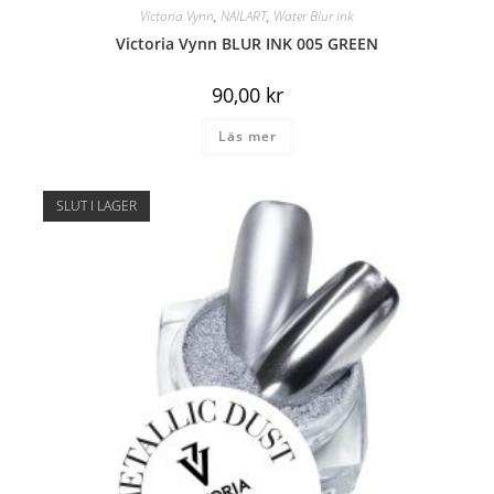
Victoria Vynn
,
NAILART
,
Water Blur ink
Victoria Vynn BLUR INK 005 GREEN
90,00
kr
Läs mer
SLUT I LAGER