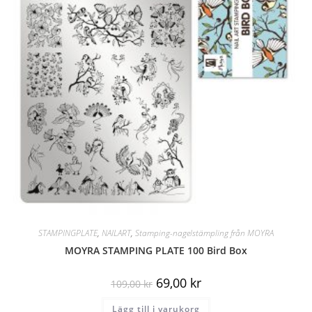
STAMPINGPLATE
,
NAILART
,
Stamping-nagelstämpling från MOYRA
MOYRA STAMPING PLATE 100 Bird Box
69,00
kr
109,00
kr
Lägg till i varukorg