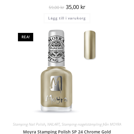
35,00
kr
59,00
kr
Lägg till i varukorg
REA!
Stamping Nail Polish
,
NAILART
,
Stamping-nagelstämpling från MOYRA
Moyra Stamping Polish SP 24 Chrome Gold