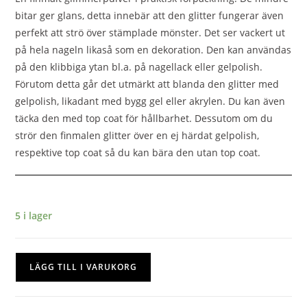
bitar ger glans, detta innebär att den glitter fungerar även
perfekt att strö över stämplade mönster. Det ser vackert ut
på hela nageln likaså som en dekoration. Den kan användas
på den klibbiga ytan bl.a. på nagellack eller gelpolish.
Förutom detta går det utmärkt att blanda den glitter med
gelpolish, likadant med bygg gel eller akrylen. Du kan även
täcka den med top coat för hållbarhet. Dessutom om du
strör den finmalen glitter över en ej härdat gelpolish,
respektive top coat så du kan bära den utan top coat.
5 i lager
LÄGG TILL I VARUKORG