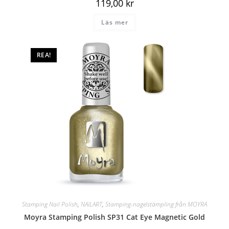
119,00
kr
Läs mer
REA!
Stamping Nail Polish
,
NAILART
,
Stamping-nagelstämpling från MOYRA
Moyra Stamping Polish SP31 Cat Eye Magnetic Gold