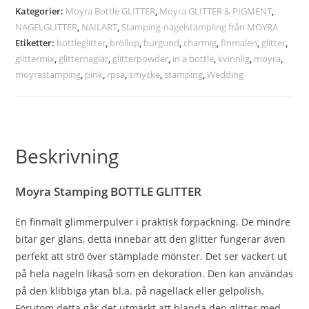
Kategorier:
Moyra Bottle GLITTER
,
Moyra GLITTER & PIGMENT
,
NAGELGLITTER
,
NAILART
,
Stamping-nagelstämpling från MOYRA
Etiketter:
bottleglitter
,
bröllop
,
burgund
,
charmig
,
finmalen
,
glitter
,
glittermix
,
glitternaglar
,
glitterpowder
,
in a bottle
,
kvinnlig
,
moyra
,
moyrastamping
,
pink
,
rpsa
,
smycke
,
stamping
,
Wedding
Beskrivning
Moyra Stamping BOTTLE GLITTER
En finmalt glimmerpulver i praktisk förpackning. De mindre
bitar ger glans, detta innebär att den glitter fungerar även
perfekt att strö över stämplade mönster. Det ser vackert ut
på hela nageln likaså som en dekoration. Den kan användas
på den klibbiga ytan bl.a. på nagellack eller gelpolish.
Förutom detta går det utmärkt att blanda den glitter med