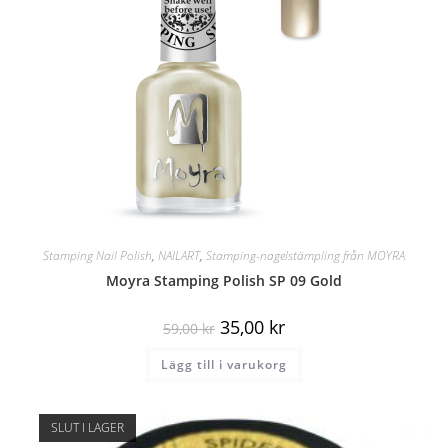
Stamping Nail Polish
,
NAILART
,
Stamping-nagelstämpling från MOYRA
Moyra Stamping Polish SP 09 Gold
35,00
kr
59,00
kr
Lägg till i varukorg
SLUT I LAGER