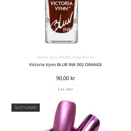
Victoria Vynn
,
NAILART
,
Water Blur ink
Victoria Vynn BLUR INK 002 ORANGE
90,00
kr
Läs mer
SLUT I LAGER