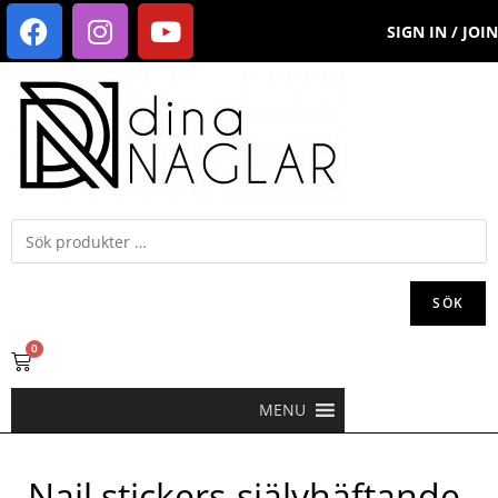
SIGN IN / JOIN
SÖK
0
MENU
Nail stickers-självhäftande-