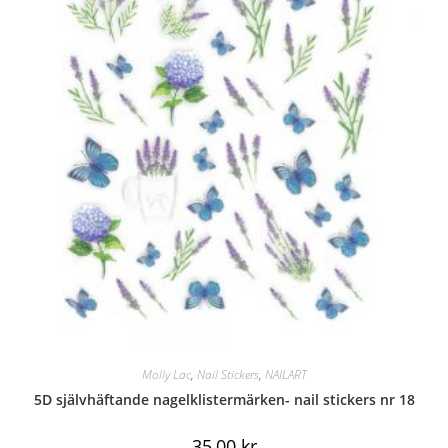
Molly Lac
,
Nail Stickers
,
NAILART
5D självhäftande nagelklistermärken- nail stickers nr 18
35,00
kr