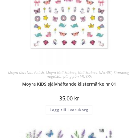
Moyra Kids Nail Polish
,
Moyra Nail Stickers
,
Nail Stickers
,
NAILART
,
Stamping-
nagelstämpling från MOYRA
Moyra KIDS självhäftande klistermärke nr 01
35,00
kr
Lägg till i varukorg