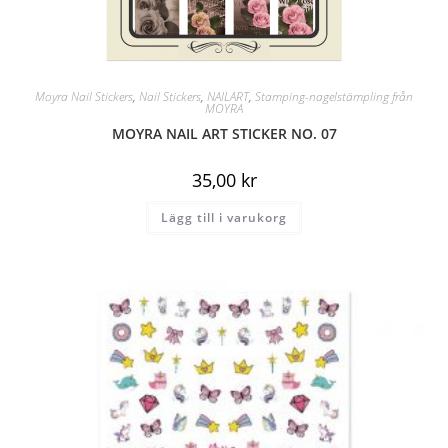
Moyra Nail Stickers
,
Nail Stickers
,
NAILART
,
Stamping-nagelstämpling från
MOYRA
MOYRA NAIL ART STICKER NO. 07
35,00
kr
Lägg till i varukorg