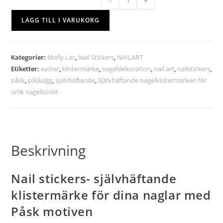
-
+
LÄGG TILL I VARUKORG
Kategorier:
Molly Lac
,
Nail Stickers
,
NAILART
Etiketter:
easter
,
klistermärke
,
nageldekoration
,
nail art
,
nailstickers
,
påsk
,
påskägg
,
självhäftande
,
Självhäftande nagelklistermärken för
unik nagelkonst.
Beskrivning
Nail stickers- självhäftande
klistermärke för dina naglar med
Påsk motiven