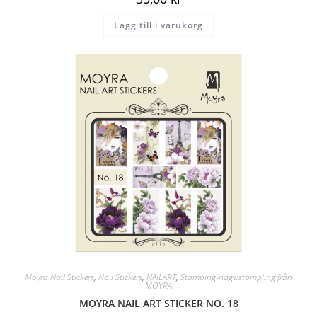
Lägg till i varukorg
Moyra Nail Stickers
,
Nail Stickers
,
NAILART
,
Stamping-nagelstämpling från
MOYRA
MOYRA NAIL ART STICKER NO. 18