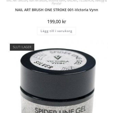
NAIL ART BRUSH
,
Nail Art Brush
,
Victoria Vynn
,
NAILART
,
TILLBEHÖR
,
Verktyg &
Penslar
NAIL ART BRUSH ONE STROKE 001-Victoria Vynn
199,00
kr
Lägg till i varukorg
SLUT I LAGER