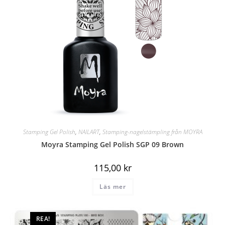
Stamping Gel Polish
,
NAILART
,
Stamping-nagelstämpling från MOYRA
Moyra Stamping Gel Polish SGP 09 Brown
115,00
kr
Läs mer
REA!