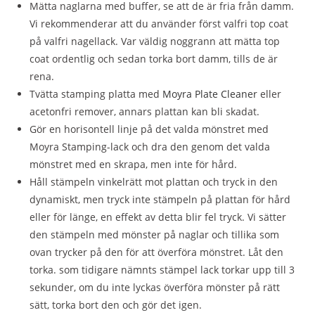
Mätta naglarna med buffer, se att de är fria från damm.
Vi rekommenderar att du använder först valfri top coat
på valfri nagellack. Var väldig noggrann att mätta top
coat ordentlig och sedan torka bort damm, tills de är
rena.
Tvätta stamping platta med
Moyra Plate Cleaner
eller
acetonfri remover, annars plattan kan bli skadat.
Gör en horisontell linje på det valda mönstret med
Moyra Stamping-lack och dra den genom det valda
mönstret med en skrapa, men inte för hård.
Håll stämpeln vinkelrätt mot plattan och tryck in den
dynamiskt, men tryck inte stämpeln på plattan för hård
eller för länge, en effekt av detta blir fel tryck. Vi sätter
den stämpeln med mönster på naglar och tillika som
ovan trycker på den för att överföra mönstret. Låt den
torka. som tidigare nämnts stämpel lack torkar upp till 3
sekunder, om du inte lyckas överföra mönster på rätt
sätt, torka bort den och gör det igen.