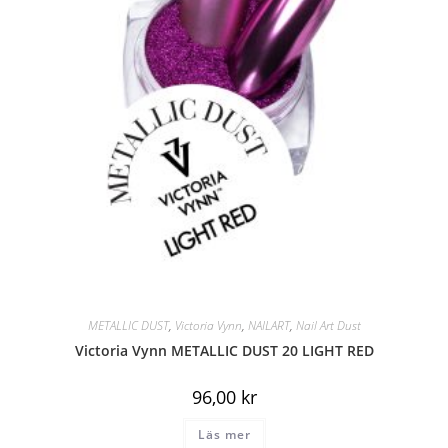
METALLIC DUST
,
Victoria Vynn
,
NAILART
,
Nail Art Dust
Victoria Vynn METALLIC DUST 20 LIGHT RED
96,00
kr
Läs mer