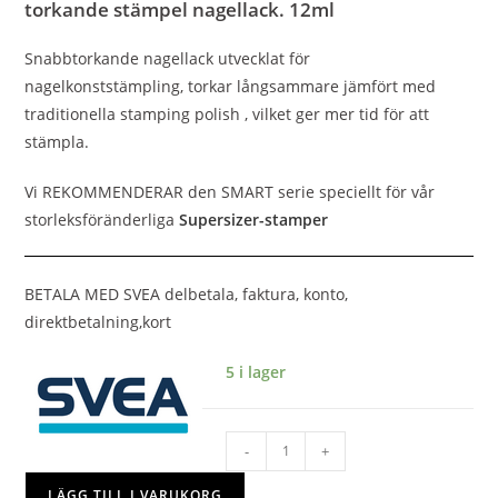
torkande stämpel nagellack. 12ml
Snabbtorkande nagellack utvecklat för
nagelkonststämpling, torkar långsammare jämfört med
traditionella stamping polish , vilket ger mer tid för att
stämpla.
Vi REKOMMENDERAR den SMART serie speciellt för vår
storleksföränderliga
Supersizer-stamper
BETALA MED SVEA delbetala, faktura, konto,
direktbetalning,kort
5 i lager
-
+
LÄGG TILL I VARUKORG