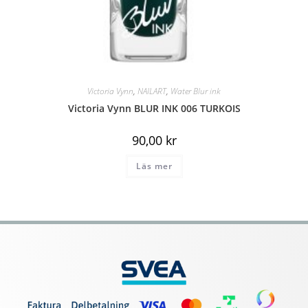
Victoria Vynn
,
NAILART
,
Water Blur ink
Victoria Vynn BLUR INK 006 TURKOIS
90,00
kr
Läs mer