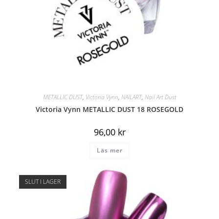
METALLIC DUST
,
Victoria Vynn
,
NAILART
,
Nail Art Dust
Victoria Vynn METALLIC DUST 18 ROSEGOLD
96,00
kr
Läs mer
SLUT I LAGER