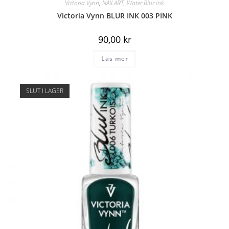
Victoria Vynn
,
NAILART
,
Water Blur ink
Victoria Vynn BLUR INK 003 PINK
90,00
kr
Läs mer
SLUT I LAGER