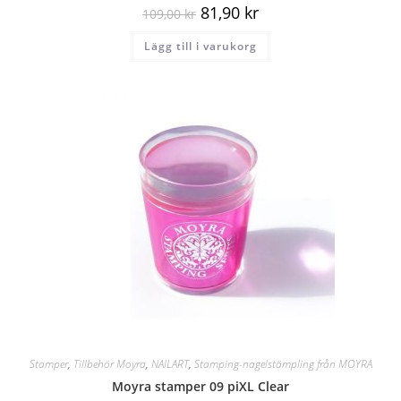
81,90
kr
109,00
kr
Lägg till i varukorg
Stamper
,
Tillbehör Moyra
,
NAILART
,
Stamping-nagelstämpling från MOYRA
Moyra stamper 09 piXL Clear