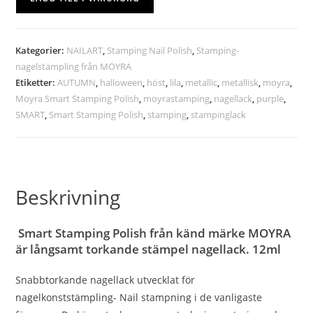
Kategorier:
NAILART
,
Stamping Nail Polish
,
Stamping-
nagelstämpling från MOYRA
Etiketter:
AUTUMN
,
halloween
,
höst
,
lila
,
metallic
,
metallisk
,
moyra
,
Moyra Smart Stamping Polish
,
moyrastamping
,
nagellack
,
purple
,
SMART
,
Smart Stamping Polish
,
stamping
,
stampinglack
Beskrivning
Smart Stamping Polish från känd märke MOYRA
är långsamt torkande stämpel nagellack. 12ml
Snabbtorkande nagellack utvecklat för
nagelkonststämpling- Nail stampning i de vanligaste