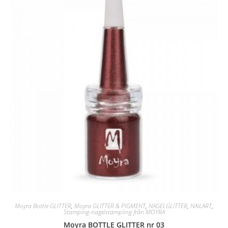
Moyra Bottle GLITTER
,
Moyra GLITTER & PIGMENT
,
NAGELGLITTER
,
NAILART
,
Stamping-nagelstämpling från MOYRA
Moyra BOTTLE GLITTER nr 03