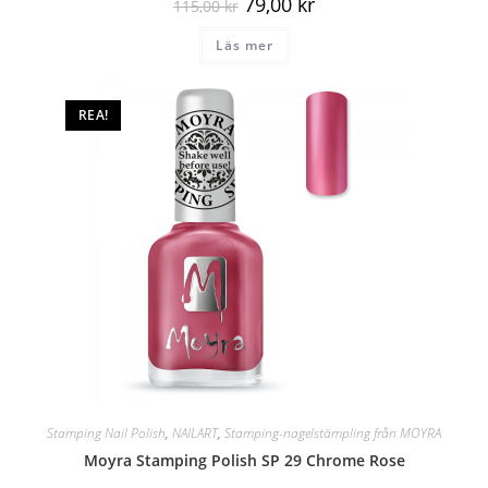
79,00
kr
115,00
kr
Läs mer
REA!
Stamping Nail Polish
,
NAILART
,
Stamping-nagelstämpling från MOYRA
Moyra Stamping Polish SP 29 Chrome Rose