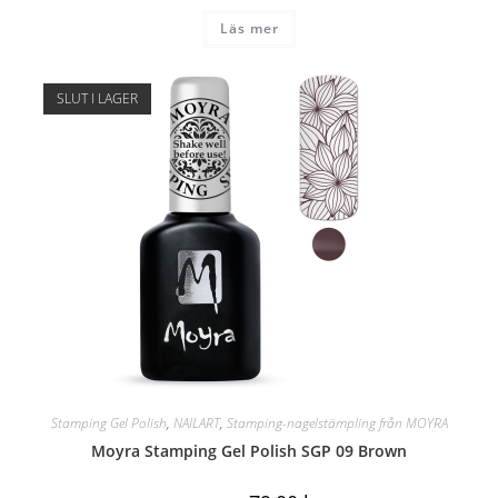
Läs mer
SLUT I LAGER
Stamping Gel Polish
,
NAILART
,
Stamping-nagelstämpling från MOYRA
Moyra Stamping Gel Polish SGP 09 Brown