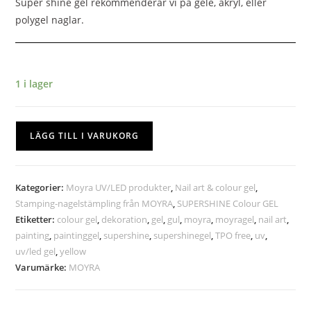
Super shine gel rekommenderar vi på gele, akryl, eller
polygel naglar.
1 i lager
LÄGG TILL I VARUKORG
Kategorier:
Moyra UV/LED produkter
,
Nail art & colour gel
,
Stamping-nagelstämpling från MOYRA
,
SUPERSHINE Colour GEL
Etiketter:
colour gel
,
dekoration
,
gel
,
gul
,
moyra
,
moyragel
,
nail art
,
painting
,
paintinggel
,
supershine
,
supershinegel
,
TPO free
,
uv
,
uv/led gel
,
yellow
Varumärke:
MOYRA