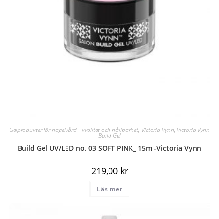
Gelprodukter för nagelvård - kvalitet och hållbarhet
,
Victoria Vynn
,
Victoria Vynn
Build Gel
Build Gel UV/LED no. 03 SOFT PINK_ 15ml-Victoria Vynn
219,00
kr
Läs mer