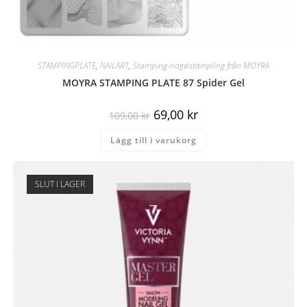
STAMPINGPLATE
,
NAILART
,
Stamping-nagelstämpling från MOYRA
MOYRA STAMPING PLATE 87 Spider Gel
69,00
kr
109,00
kr
Lägg till i varukorg
SLUT I LAGER