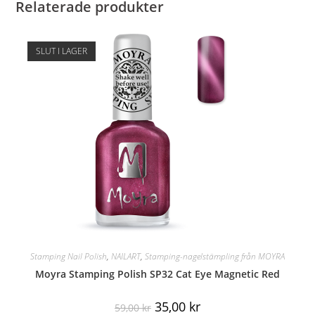
Relaterade produkter
SLUT I LAGER
Stamping Nail Polish
,
NAILART
,
Stamping-nagelstämpling från MOYRA
Moyra Stamping Polish SP32 Cat Eye Magnetic Red
35,00
kr
59,00
kr