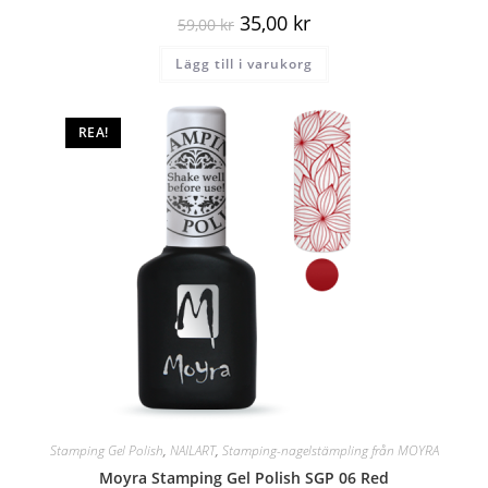
35,00
kr
59,00
kr
Lägg till i varukorg
REA!
Stamping Gel Polish
,
NAILART
,
Stamping-nagelstämpling från MOYRA
Moyra Stamping Gel Polish SGP 06 Red