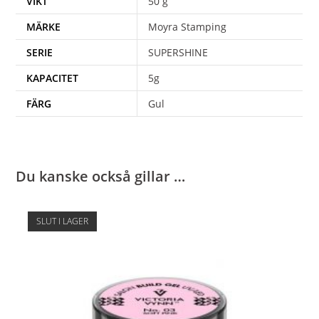
VIKT
50 g
MÄRKE
Moyra Stamping
SERIE
SUPERSHINE
KAPACITET
5g
FÄRG
Gul
Du kanske också gillar …
SLUT I LAGER